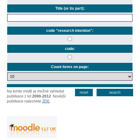
Na tomto místě je možné vyhledat
reset
search
publikace z let
2000-2012
. Novější
publikace naleznete
ZDE
.