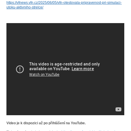
https://vfnews.vfn.cz/2025/06/05/vfn-otestovala-pripravenost-pri-simulaci-
utoku-aktivniho-strelce/
Video je k dispozici až po přihlášení na YouTube.