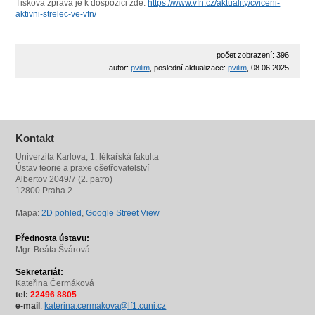
Tisková zpráva je k dospozici zde:
https://www.vfn.cz/aktuality/cviceni-
aktivni-strelec-ve-vfn/
počet zobrazení: 396
autor:
pvilim
, poslední aktualizace:
pvilim
, 08.06.2025
Kontakt
Univerzita Karlova, 1. lékařská fakulta
Ústav teorie a praxe ošetřovatelství
Albertov 2049/7 (2. patro)
12800 Praha 2
Mapa:
2D pohled
,
Google Street View
Přednosta ústavu:
Mgr. Beáta Švárová
Sekretariát:
Kateřina Čermáková
tel:
22496 8805
e-mail
:
katerina.cermakova@lf1.cuni.cz