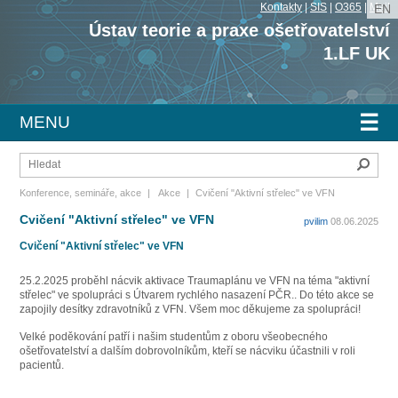
Kontakty
|
SIS
|
O365
|
Mail
EN
Ústav teorie a praxe ošetřovatelství
1.LF UK
☰
MENU
Hleda
Konference, semináře, akce
|
Akce
|
Cvičení "Aktivní střelec" ve VFN
Cvičení "Aktivní střelec" ve VFN
pvilim
08.06.2025
Cvičení "Aktivní střelec" ve VFN
25.2.2025 proběhl nácvik aktivace Traumaplánu ve VFN na téma "aktivní
střelec" ve spolupráci s Útvarem rychlého nasazení PČR.. Do této akce se
zapojily desítky zdravotníků z VFN. Všem moc děkujeme za spolupráci!
Velké poděkování patří i našim studentům z oboru všeobecného
ošetřovatelství a dalším dobrovolníkům, kteří se nácviku účastnili v roli
pacientů.