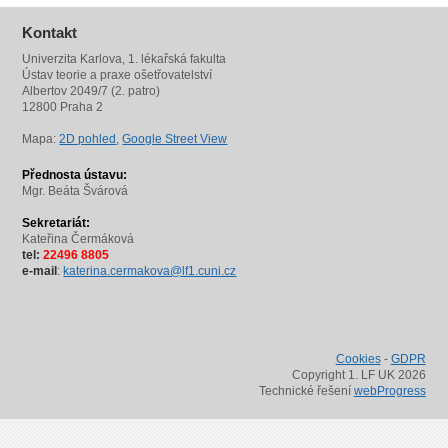
Kontakt
Univerzita Karlova, 1. lékařská fakulta
Ústav teorie a praxe ošetřovatelství
Albertov 2049/7 (2. patro)
12800 Praha 2
Mapa:
2D pohled
,
Google Street View
Přednosta ústavu:
Mgr. Beáta Švárová
Sekretariát:
Kateřina Čermáková
tel:
22496 8805
e-mail
:
katerina.cermakova@lf1.cuni.cz
Cookies
-
GDPR
Copyright 1. LF UK 2026
Technické řešení
webProgress