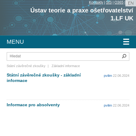
Kontakty
|
SIS
|
O365
|
Mail
EN
Ústav teorie a praxe ošetřovatelství
1.LF UK
☰
MENU
Hleda
Státní závěrečné zkoušky
|
Základní informace
Státní závěrečné zkoušky - základní
pvilim
22.06.2024
informace
Informace pro absolventy
pvilim
22.06.2024